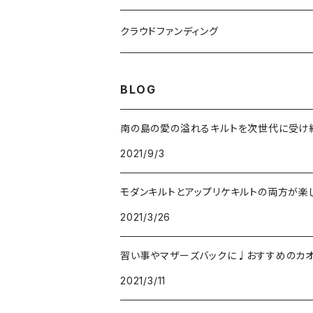
アクセサリー
クラウドファンディング
オリジナルデザイン
BLOG
DROP of MOANA
南の島の愛の溢れるキルトを次世代に受け
2021/9/3
モダンキルトとアップリケキルトの両方が楽
2021/3/26
習い事やマザーズバックに♩おすすめのカオ
2021/3/11